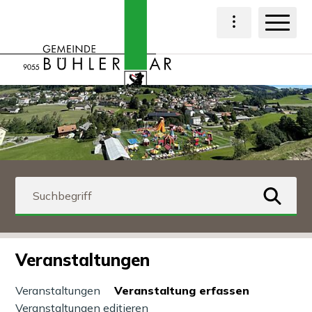
Navigieren in Bühl
Schnellnavigation
Haup
Hauptnavigat
Suchbegriff
suchen
Veranstaltungen
Veranstaltungen
Veranstaltung erfassen
Veranstaltungen editieren