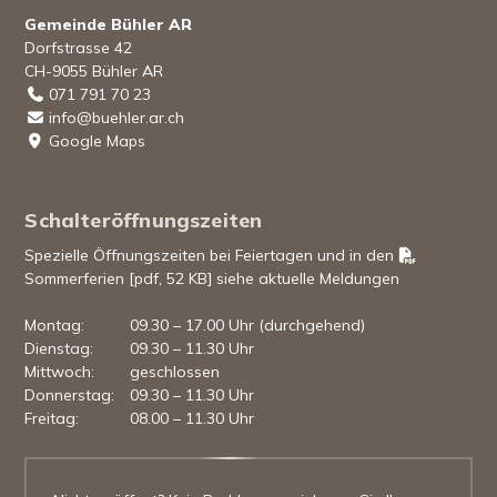
Gemeinde Bühler AR
Dorfstrasse 42
CH-9055 Bühler AR
071 791 70 23
info@buehler.ar.ch
Google Maps
Schalteröffnungszeiten
Spezielle Öffnungszeiten bei Feiertagen und in den
Sommerferien [pdf, 52 KB]
siehe aktuelle Meldungen
Mo
ntag
:
09.30 – 17.00 Uhr (durchgehend)
Di
enstag
:
09.30 – 11.30 Uhr
Mi
ttwoch
:
geschlossen
Do
nnerstag
:
09.30 – 11.30 Uhr
Fr
eitag
:
08.00 – 11.30 Uhr