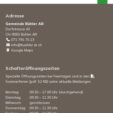
Footer
Adresse
Gemeinde Bühler AR
Dorfstrasse 42
CH-9055 Bühler AR
071 791 70 23
info@buehler.ar.ch
Google Maps
Schalteröffnungszeiten
Spezielle Öffnungszeiten bei Feiertagen und in den
Sommerferien [pdf, 52 KB]
siehe aktuelle Meldungen
Mo
ntag
:
09.30 – 17.00 Uhr (durchgehend)
Di
enstag
:
09.30 – 11.30 Uhr
Mi
ttwoch
:
geschlossen
Do
nnerstag
:
09.30 – 11.30 Uhr