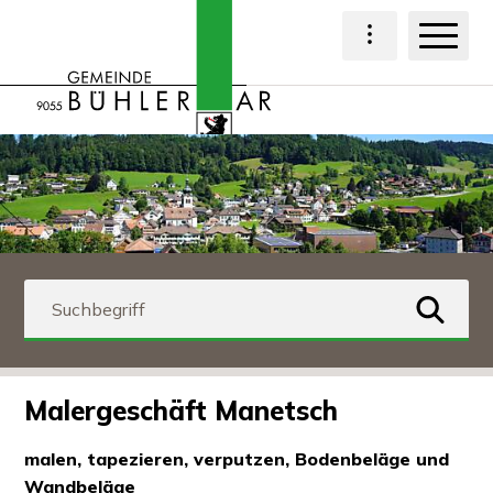
Navigieren in Bühl
Schnellnavigation
Haup
Hauptnavigat
Suchbegriff
suchen
Malergeschäft Manetsch
malen, tapezieren, verputzen, Bodenbeläge und
Wandbeläge