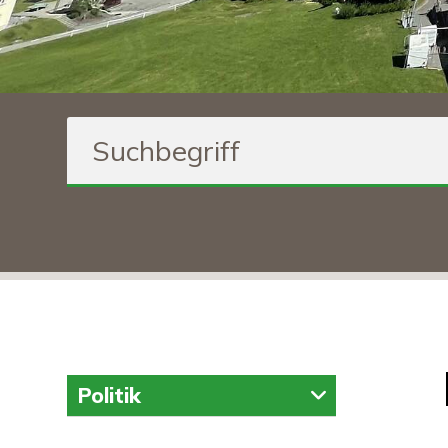
Suchbegriff
Inhaltsnavigation
Politik