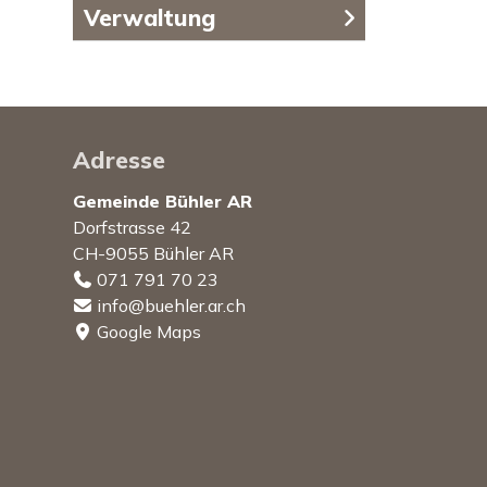
Verwaltung
Footer
Adresse
Gemeinde Bühler AR
Dorfstrasse 42
CH-9055 Bühler AR
071 791 70 23
info@buehler.ar.ch
Google Maps