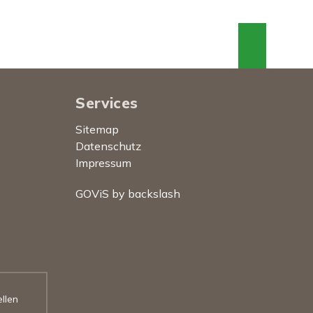
An den
Services
Sitemap
Datenschutz
Impressum
GOViS
by
backslash
Soci
F
In
llen