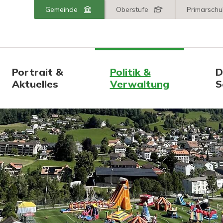
er AR
Wechseln Sie zu:
Gemeinde
Oberstufe
Primarschu
Hauptnavigation
Portrait &
Politik &
D
Aktuelles
Verwaltung
S