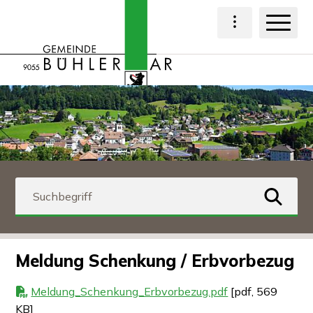
Navigieren in Bühl
Schnellnavigation
Haup
Hauptnavigat
Suchbegriff
suchen
Meldung Schenkung / Erbvorbezug
Meldung_Schenkung_Erbvorbezug.pdf
[pdf, 569
KB]