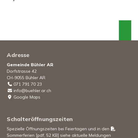
An 
Footer
Adresse
Gemeinde Bühler AR
Dorfstrasse 42
CH-9055 Bühler AR
071 791 70 23
info@buehler.ar.ch
Google Maps
Schalteröffnungszeiten
Spezielle Öffnungszeiten bei Feiertagen und in den
Sommerferien [pdf, 52 KB]
siehe aktuelle Meldungen