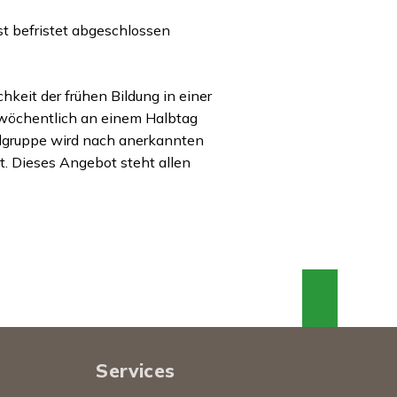
rst befristet abgeschlossen
hkeit der frühen Bildung in einer
l wöchentlich an einem Halbtag
elgruppe wird nach anerkannten
t. Dieses Angebot steht allen
An den
Services