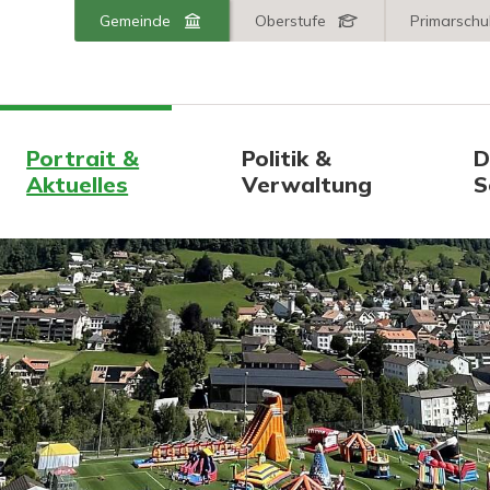
er AR
Wechseln Sie zu:
Gemeinde
Oberstufe
Primarschu
Hauptnavigation
Portrait &
Politik &
D
Aktuelles
Verwaltung
S