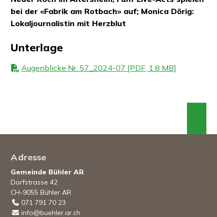
bei der «Fabrik am Rotbach» auf; Monica Dörig:
Lokaljournalistin mit Herzblut
Unterlage
Augenblicke Nr. 57_2024-07 [PDF, 1.8 MB]
An 
Footer
Adresse
Gemeinde Bühler AR
Dorfstrasse 42
CH-9055 Bühler AR
071 791 70 23
info@buehler.ar.ch