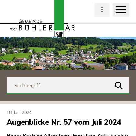
Navigieren in Bühl
Schnellnavigation
Haup
Hauptnavigat
Suchbegriff
suchen
18. Juni 2024
Augenblicke Nr. 57 vom Juli 2024
Neuer Koch im Altersheim; Fünf Live-Acts spielen