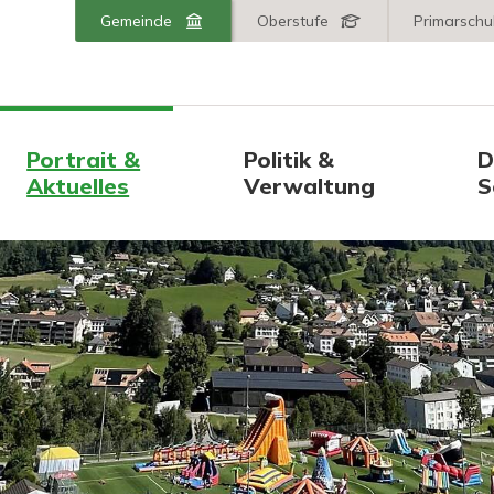
er AR
Wechseln Sie zu:
Gemeinde
Oberstufe
Primarschu
Hauptnavigation
Portrait &
Politik &
D
Aktuelles
Verwaltung
S