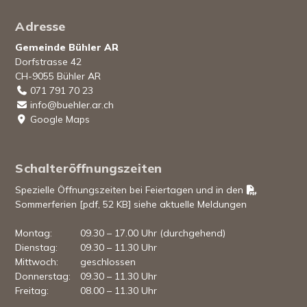
Footer
Adresse
Gemeinde Bühler AR
Dorfstrasse 42
CH-9055 Bühler AR
071 791 70 23
info@buehler.ar.ch
Google Maps
Schalteröffnungszeiten
Spezielle Öffnungszeiten bei Feiertagen und in den
Sommerferien [pdf, 52 KB]
siehe aktuelle Meldungen
Mo
ntag
:
09.30 – 17.00 Uhr (durchgehend)
Di
enstag
:
09.30 – 11.30 Uhr
Mi
ttwoch
:
geschlossen
Do
nnerstag
:
09.30 – 11.30 Uhr
Fr
eitag
:
08.00 – 11.30 Uhr