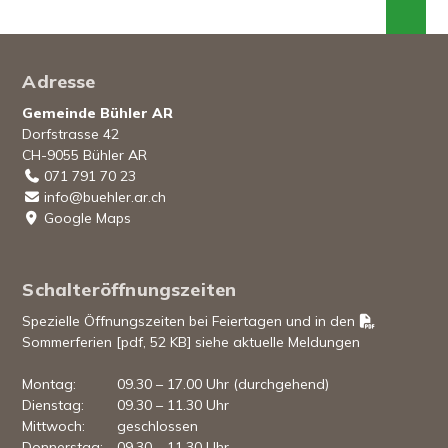
Footer
Adresse
Gemeinde Bühler AR
Dorfstrasse 42
CH-9055 Bühler AR
071 791 70 23
info@buehler.ar.ch
Google Maps
Schalteröffnungszeiten
Spezielle Öffnungszeiten bei Feiertagen und in den
Sommerferien [pdf, 52 KB]
siehe aktuelle Meldungen
Mo
ntag
:
09.30 – 17.00 Uhr (durchgehend)
Di
enstag
:
09.30 – 11.30 Uhr
Mi
ttwoch
:
geschlossen
Do
nnerstag
:
09.30 – 11.30 Uhr