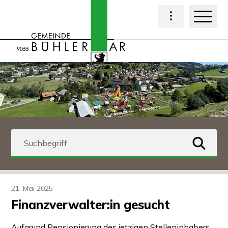
Navigieren in Bühl
Schnellnavigation
Haup
Hauptnavigat
Suchbegriff
suchen
21. Mai 2025
Finanzverwalter:in gesucht
Aufgrund Pensionierung des jetzigen Stelleninhabers