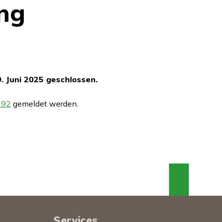
ng
. Juni 2025 geschlossen.
 92
gemeldet werden.
An den
Services