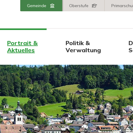
er AR
Wechseln Sie zu:
Gemeinde
Oberstufe
Primarschu
Hauptnavigation
Portrait &
Politik &
D
Aktuelles
Verwaltung
S