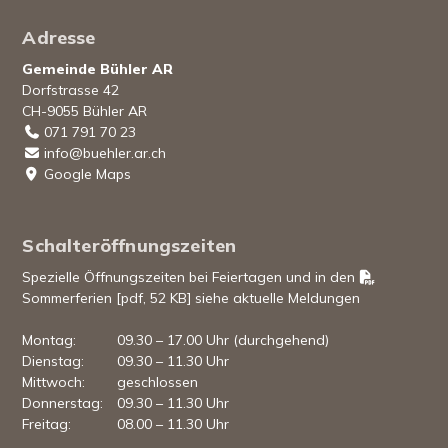
Footer
Adresse
Gemeinde Bühler AR
Dorfstrasse 42
CH-9055 Bühler AR
071 791 70 23
info@buehler.ar.ch
Google Maps
Schalteröffnungszeiten
Spezielle Öffnungszeiten bei Feiertagen und in den
Sommerferien [pdf, 52 KB]
siehe aktuelle Meldungen
Mo
ntag
:
09.30 – 17.00 Uhr (durchgehend)
Di
enstag
:
09.30 – 11.30 Uhr
Mi
ttwoch
:
geschlossen
Do
nnerstag
:
09.30 – 11.30 Uhr
Fr
eitag
:
08.00 – 11.30 Uhr