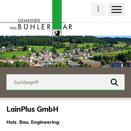
Navigieren in Bühl
Schnellnavigation
Haup
Hauptnavigat
Suchbegriff
suchen
LainPlus GmbH
Holz. Bau. Engineering.