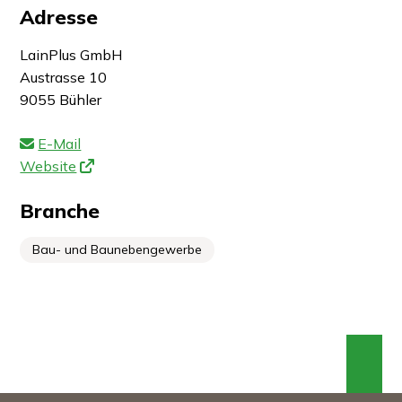
Adresse
LainPlus GmbH
Austrasse 10
9055 Bühler
E-Mail
Website
Branche
Bau- und Baunebengewerbe
An 