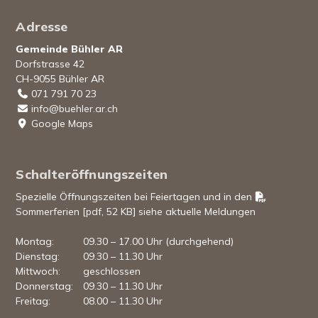
Footer
Adresse
Gemeinde Bühler AR
Dorfstrasse 42
CH-9055 Bühler AR
071 791 70 23
info@buehler.ar.ch
Google Maps
Schalteröffnungszeiten
Spezielle Öffnungszeiten bei Feiertagen und in den
Sommerferien [pdf, 52 KB]
siehe aktuelle Meldungen
Mo
ntag
:
09.30 – 17.00 Uhr (durchgehend)
Di
enstag
:
09.30 – 11.30 Uhr
Mi
ttwoch
:
geschlossen
Do
nnerstag
:
09.30 – 11.30 Uhr
Fr
eitag
:
08.00 – 11.30 Uhr