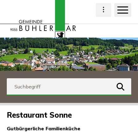
Navigieren in Bühl
Schnellnavigation
Haup
Hauptnavigat
Suchbegriff
suchen
Restaurant Sonne
Gutbürgerliche Familienküche