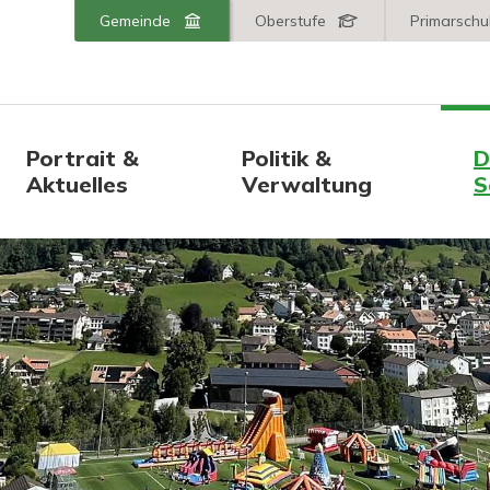
er AR
Wechseln Sie zu:
Gemeinde
Oberstufe
Primarschu
Hauptnavigation
Portrait &
Politik &
D
Aktuelles
Verwaltung
S