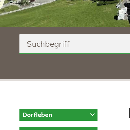
Suchbegriff
Inhaltsnavigation
Dorfleben