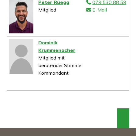
Tel.
Peter
Rüegg
079 530 88 59
Mitglied
E-Mail
Dominik
Krummenacher
Mitglied mit
beratender Stimme
Kommandant
An 