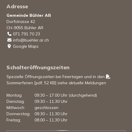
Footer
Adresse
Gemeinde Bühler AR
Dorfstrasse 42
CH-9055 Bühler AR
071 791 70 23
info@buehler.ar.ch
Google Maps
Schalteröffnungszeiten
Spezielle Öffnungszeiten bei Feiertagen und in den
Sommerferien [pdf, 52 KB]
siehe aktuelle Meldungen
Mo
ntag
:
09.30 – 17.00 Uhr (durchgehend)
Di
enstag
:
09.30 – 11.30 Uhr
Mi
ttwoch
:
geschlossen
Do
nnerstag
:
09.30 – 11.30 Uhr
Fr
eitag
:
08.00 – 11.30 Uhr