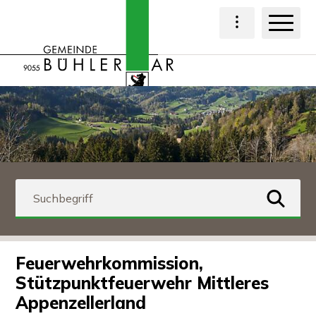
Navigieren in Bühl
Schnellnavigation
Haup
Hauptnavigat
Suchbegriff
suchen
Feuerwehrkommission,
Stützpunktfeuerwehr Mittleres
Appenzellerland